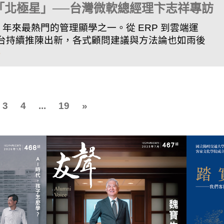
「北極星」──台灣微軟總經理卞志祥專訪
 年來最熱門的管理顯學之一。從 ERP 到雲端運
與平台持續推陳出新，各式顧問建議與方法論也如雨後
)
3
4
...
19
»