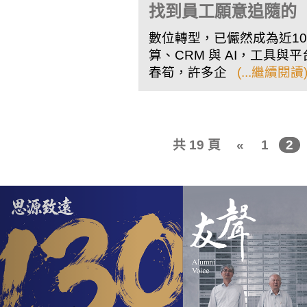
找到員工願意追隨的
數位轉型，已儼然成為近10
算、CRM 與 AI，工具
春筍，許多企
(...繼續閱讀
共 19 頁
«
1
2
Previous