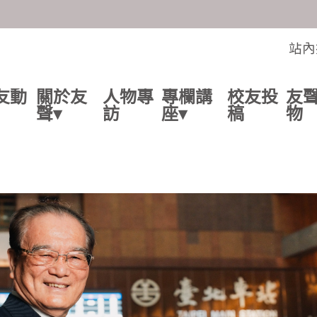
交流的平台
站內
友動
關於友
人物專
專欄講
校友投
友
聲▾
訪
座▾
稿
物