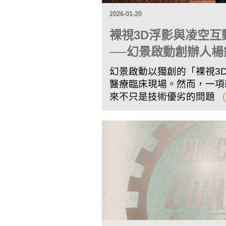
2026-01-20
裸視3D浮影與凌空
──幻景啟動創辦人
幻景啟動以獨創的「裸視3
醫療臨床現場。然而，一項
來不只是技術優劣的問題