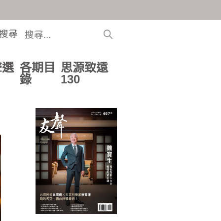
搜尋
聲選
各期目
思源致遠
錄
130