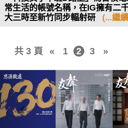
常生活的帳號名稱，在IG擁有二
大三時至新竹同步輻射研
(...繼
共 3 頁
«
1
2
3
»
Previous