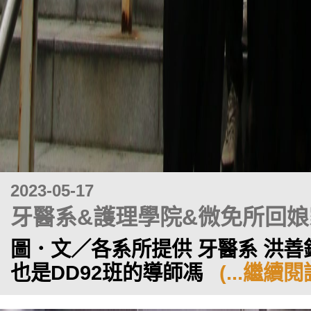
2023-05-17
牙醫系&護理學院&微免所回娘
圖．文／各系所提供 牙醫系 洪
也是DD92班的導師馮
(...繼續閱