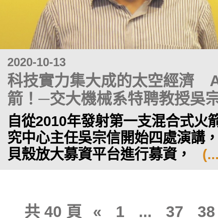
2020-10-13
科技實力集大成的太空經濟 A
箭！─交大機械系特聘教授吳
自從2010年發射第一支混合式火
究中心主任吳宗信開始四處演講
貝殼放大募資平台進行募資，
(
共 40 頁
«
1
...
37
38