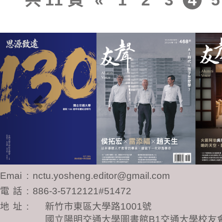
共 11 頁
«
1
2
3
4
5
Previous
Email
:
nctu.yosheng.editor@gmail.com
電話
:
886-3-5712121#51472
地址
:
新竹市東區大學路1001號
國立陽明交通大學圖書館B1交通大學校友