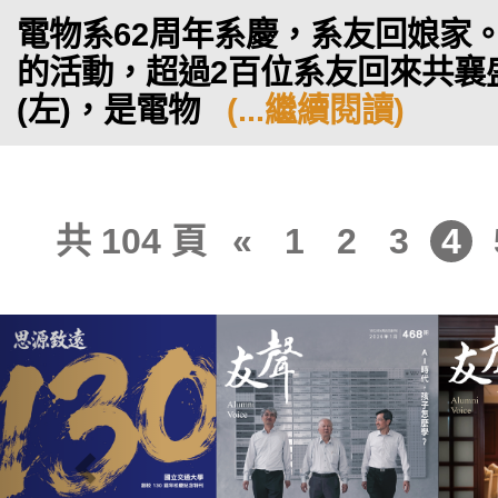
電物系62周年系慶，系友回娘家
的活動，超過2百位系友回來共襄
(左)，是電物
(...繼續閱讀)
共 104 頁
«
1
2
3
4
Previous