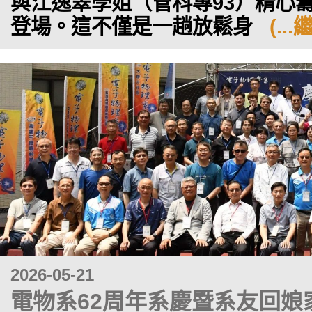
與江逸翠學姐（管科專93）精心
登場。這不僅是一趟放鬆身
(..
2026-05-21
電物系62周年系慶暨系友回娘