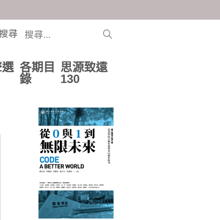
搜尋
聲選
各期目
思源致遠
錄
130