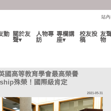
交流的平台
站內
友動
關於友
人物專
專欄講
校友投
友
聲▾
訪
座▾
稿
物
英國高等教育學會最高榮譽
llowship殊榮！國際級肯定
2021-05-31