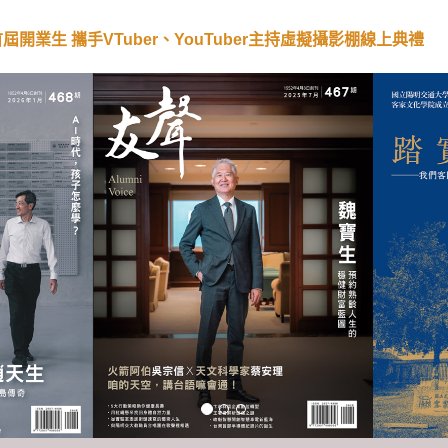
開業生 攜手VTuber、YouTuber主持虛擬攝影棚線上典禮