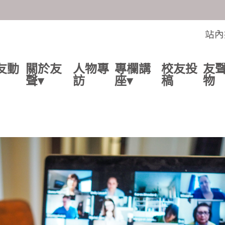
交流的平台
站內
友動
關於友
人物專
專欄講
校友投
友
聲▾
訪
座▾
稿
物