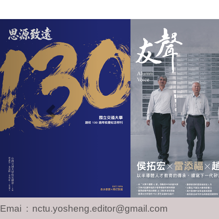
Previous
Email
:
nctu.yosheng.editor@gmail.com