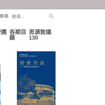
搜尋
聲選
各期目
思源致遠
錄
130