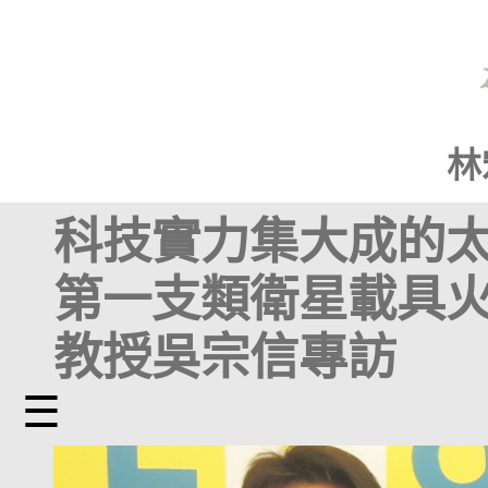
林
科技實力集大成的太
第一支類衛星載具火
教授吳宗信專訪
☰