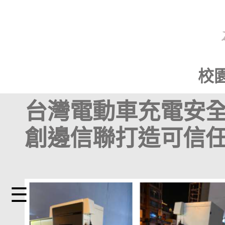
校
台灣電動車充電安
創邊信聯打造可信
☰