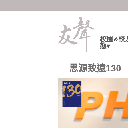
陽明交大人共享知識與情感
校園&校
態▾
思源致遠130