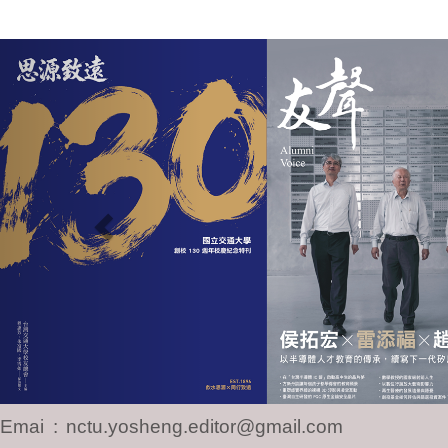
Previous
Email
:
nctu.yosheng.editor@gmail.com