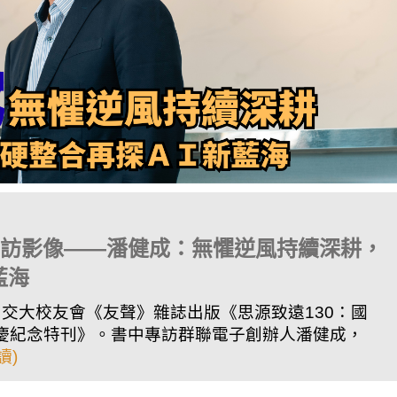
專訪影像——潘健成：無懼逆風持續深耕，
藍海
年，交大校友會《友聲》雜誌出版《思源致遠130：國
校慶紀念特刊》。書中專訪群聯電子創辦人潘健成，
讀)