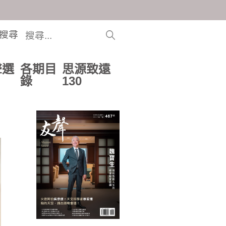
搜尋
聲選
各期目
思源致遠
錄
130