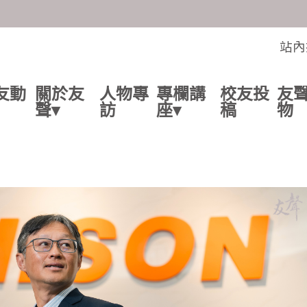
交流的平台
站內
友動
關於友
人物專
專欄講
校友投
友
聲▾
訪
座▾
稿
物