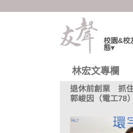
陽明交大人共享知識與情感
校園&校
態▾
林宏文專欄
退休前創業 抓住
郭峻因（電工78