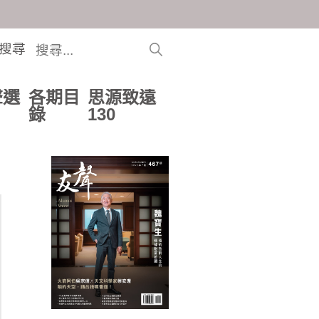
搜尋
聲選
各期目
思源致遠
錄
130