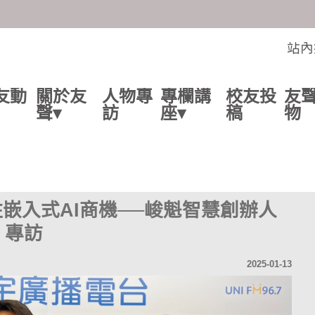
交流的平台
站內
友動
關於友
人物專
專欄講
校友投
友
聲▾
訪
座▾
稿
物
嵌入式AI商機──峻魁智慧創辦人
）專訪
2025-01-13