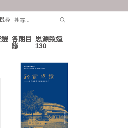
搜尋
聲選
各期目
思源致遠
錄
130