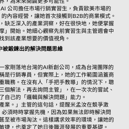
界，為未來開闢更多可能性。
AI 公司擔任市場行銷實習生，負責歐美市場的
dIn 的內容經營，讓她首次接觸到B2B的商業模式。
，缺乏深入的產業洞察，好在很快地，她便掌握
摩」開始。她細心觀察先前實習生與主管週會中
找到該產業想要的價值視角。
創中被鍛鍊出的解決問題思維
一家剛落地台灣的AI新創公司，成為台灣團隊的
稱是行銷專員，但實際上，她的工作範圍涵蓋商
重職務。在沒有人「手把手教導」的情況下，聰
三個解法，再去詢問主管」，在一次次的嘗試、
了自己的「邏輯與解決問題」能力。
產業。」主管的這句話，提醒米孟汝在競爭激
域，必須時時掌握先機，因為如果無法即時解決問
甚至被市場淘汰。這樣講求效率的環境，讓她的
敏捷，也奠定了她日後職涯發展的重要基礎。