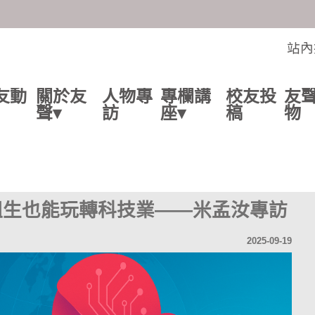
交流的平台
站內
友動
關於友
人物專
專欄講
校友投
友
聲▾
訪
座▾
稿
物
組生也能玩轉科技業——米孟汝專訪
2025-09-19