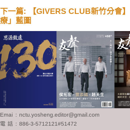
下一篇: 【GIVERS CLUB新竹分
療」藍圖
Previous
Email
:
nctu.yosheng.editor@gmail.com
電話
:
886-3-5712121#51472