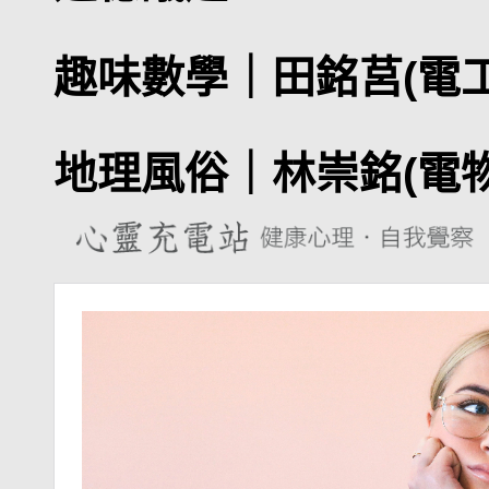
趣味數學｜
田銘莒(電
地理風俗｜
林崇銘(電