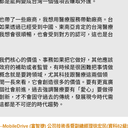
都是能夠變成台灣一個強項去賺取外匯。
也帶了一些廠商，我想用醫療服務帶動廠商。台
如果透過已經受到中國、東南亞肯定的台灣醫療
我想會很順暢，也會受到對方的認可，這也是台
我們核心的價值、事務如果把它做好，其他應該
政府的補助或者監管，有時候是很困難把事情做
概念就是要跨領域，尤其科技跟醫療這兩個領
間一長來看，它會創造很多的價值。要有更寬廣
個社會前進，過去強調醫療要有「愛心」要做得
創新，才不會固守過去的傳統，發展現今時代需
，這都是不可逆的時代趨勢。
obileDrive (富智捷) 公司技術長暨副總經理徐宏民(資科82級