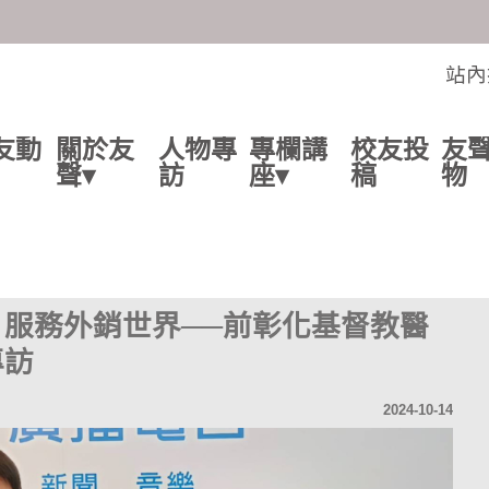
交流的平台
站內
友動
關於友
人物專
專欄講
校友投
友
聲▾
訪
座▾
稿
物
服務外銷世界──前彰化基督教醫
專訪
2024-10-14