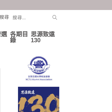
搜尋
聲選
各期目
思源致遠
錄
130