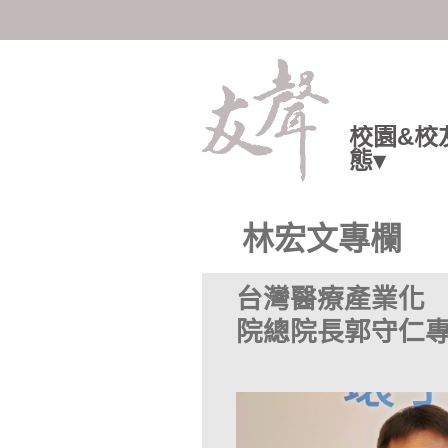
陽明交大人共享知識與情感
校園&校
態▾
林宏文專欄
台灣醫療產業化 
院總院長郭守仁