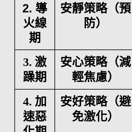
2. 導
安靜策略（預
火線
防）
期
3.
激
安心策略（減
躁期
輕焦慮）
4.
加
安好策略（避
速惡
免激化）
化期