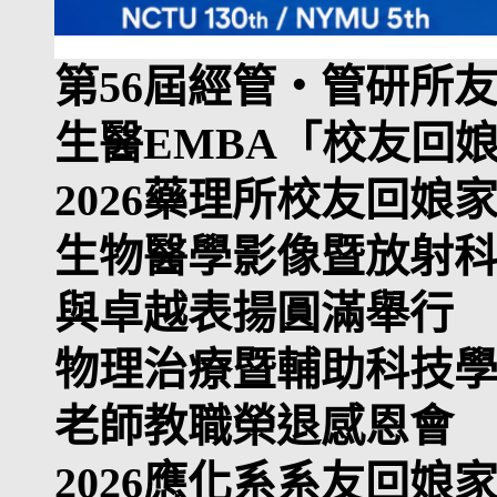
第56屆經管・管研所
生醫EMBA「校友回
2026藥理所校友回娘
生物醫學影像暨放射科
與卓越表揚圓滿舉行
物理治療暨輔助科技
老師教職榮退感恩會
2026應化系系友回娘